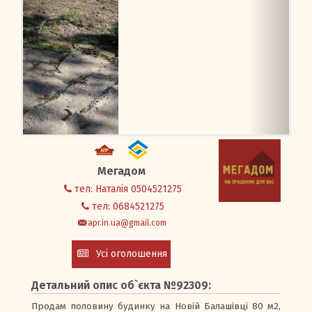
Вхід/Реєстрація
Мегадом
тел: Наталія 0504521275
тел: 0684521275
apr.in.ua@gmail.com
Усі оголошення
Детальний опис об`єкта №92309:
Продам половину будинку на Новій Балашівці 80 м2,