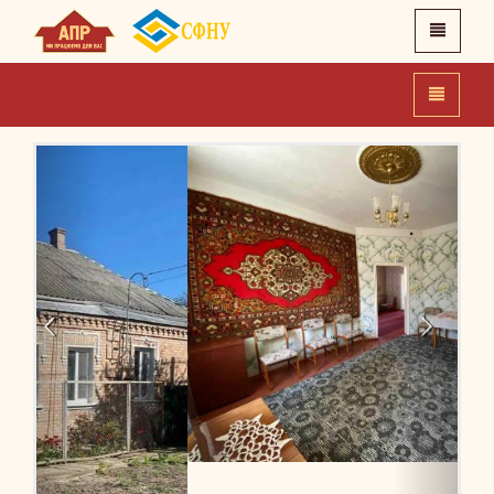
X
Головна
Про нас
Новини
Контакти
APR.IN.UA
SFNU.UA