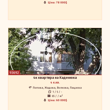
Ціна: 78 000$
4к квартира на Каденюка
Продаж 4к квартири 62 кв.м. на вул. Леоніда Каденюка.
Підходить під житло або бізнес. Район Пацаєва-Конєва
(Каденюка-Коваленка) біля Велмарту. Поряд обласна лікарня.
Гарне та зручне місце розташування та розвинена
інфраструктура. Супермаркет. Транспортна розв"язка.
Дитячий майданчик. По квартирі - АГВ (автономне газове
опалення), утеплення фасаду, металопластикові вікна та всі
труби. 3 окремі кімнати, зала, прозорий балкон (засклений,
але деревом). Нові броньовані вхідні двері з хорошими
93692
замками. Чистий, освітлений під"їзд з домофоном. Є погріб та
підвал. Затишний, сонячний, озелененний не проїзний двір. Є
4к квартира на Каденюка
парковочне місце.
Мегадом
4 к.кв.
Наталія 0504521275
Попова, Жадова, Волкова, Пацаєва
0684521275
1 / 5 / -
apr.in.ua@gmail.com
2
65 / / м
Ціна: 60 000$