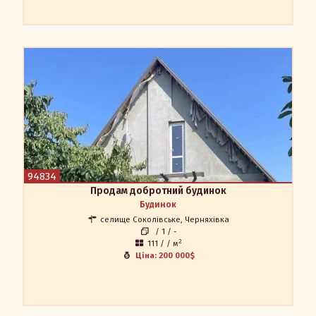
Продам добротний будинок
Продам добротний будинок! До кінця одну стінку не
утеплили (через війну). Будували для себе та для сім"ї.
Житлова площа будинку: перший поверх - 111 квадратних
метрів. Є поверх під мансарду: за бажанням можна зробити
другий поверх. Перший поверх: простора кухня, дитяча,
спальня + вбиральня, зал на 36 квадратів, 2 просторих
великих передпокоїв, ванна кімната. Дах - нова
металочерепиця - Німеччина. Весь двір викладений плиткою!
Є гараж, літня кухня, погріб! Будинок під відео
94834
спостереженням. Найкращий район у Соколівці: поруч Файно
маркет, школа, магазини, зупинка маршрутки під будинком.
Продам добротний будинок
Ділянка 14 соток. Продаж з меблями.
Мегадом
Будинок
Наталія 0504521275
селище Соколівське, Черняхівка
0684521275
/ 1 / -
apr.in.ua@gmail.com
2
111 / / м
Ціна: 200 000$