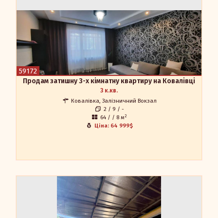
Ковалівці
Продам затишну 3-х кімнатну квартиру на Ковалівці.
Квартира знаходиться на другому поверсі восьмиповерхівки.
В квартирі автономне газове опалення( двоконтурний котел),
металопластикові вікна, свіжий сучасний ремонт. Меблі та
техніка за домовленністю. Приємним бонусом буде металевий
гараж поруч з будинком. Ідеальний варіант для комфортного
проживання. Запрошуємо Вас на перегляд в зручний для Вас
час. Пропозиція від АН Мегадом
59172
Продам затишну 3-х кімнатну квартиру на Ковалівці
Притула Ірина Олександрівна
3 к.кв.
0990777189
Ковалівка, Залізничний Вокзал
2 / 9 / -
agarkova181185@gmail.com
2
64 / / 8 м
Ціна: 64 999$
Продаж 4-кімнатного будинку + гостьовий будинок
з гаражем
Продаж 4-кімнатного будинку + гостьовий будинок з
гаражем м. Кропивницький м/р Миколаївка Орієнтир - 4