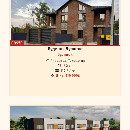
Будинок Дуплекс, з двох окремих самостійних частин, з
різними входами та окремою адресою. Знаходиться по
провулку Санаторний. Район Міськсада, телецентру. Площа
будинку - 138 кв.м. Площа земельної ділянки (одної - 4.6
соток, іншої - 3.6 соток) ,16 кВТ світло. Встановлені
трьохкамерні металопластикові вікна з якісною фурнітурою.
На ділянці є скважина. Стіни - газоблок 400, цегла - «магма
діабаз». Дах - металочерепиця. Перекриття залізобетонні.
Фундамент - бетонні блоки, монолітний пояс. Можливий
88950
продаж в кредит через програму «є оселя». Будинок вже
ведений в експлуатацію.
Будинок Дуплекс
Мегадом
Будинок
Наталія 0504521275
Пивзавод, Телецентр
0684521275
/ 2 / -
apr.in.ua@gmail.com
2
140 / / м
Ціна: 110 000$
Квартири в ЖК «FOREST HOUSE»
Власний будинок з гаражом, терасою та мангальною
зоною по ціні квартири у багатоповерхівці! Пропонуємо на
продаж квартири в ЖК «FOREST HOUSE», в затишному районі