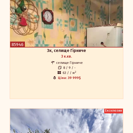
Продаж 3-кімнатної квартири під ремонт на Гірничому.
Розташована на 8 поверсі 9-поверхового будинку. Загальна
площа 63 м2. Всі три кімнати роздільні. Сан. вузол та ванна
роздільні. Не кутова. Є балкон та лоджія. Ліфт завжди працює.
Мегадом
Наталія 0504521275
85946
0684521275
apr.in.ua@gmail.com
3к, селище Гірниче
3 к.кв.
селище Гірниче
8 / 9 / -
2
63 / / м
Ціна: 39 999$
Ексклюзив
Продам сучасний одноповерховий будинок на
Лелеківці
Продам сучасний одноповерховий будинок на Лелеківці