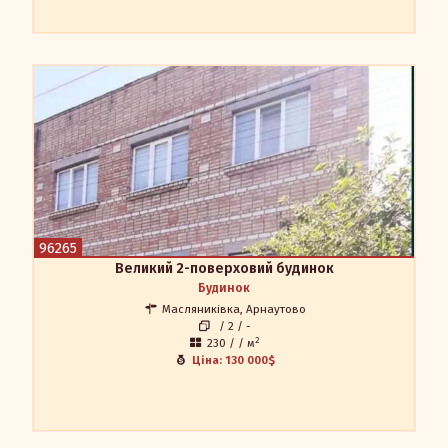
Великий 2-поверховий будинок
Продається великий будинок, 2 поверхи житлових, є гараж
на 2 машини, і сарай, більше ніяких будівель на території
немає. Будинок добротний, цегляний, на першому поверсі
вітальня, спальня, кухня, сан. вузол, ванна, котельня. На
другому поверсі 4 кімнати, всі роздільні. Ділянка 6 соток, 230
кв.м.
Мегадом
96265
Наталія 0504521275
Великий 2-поверховий будинок
0684521275
Будинок
apr.in.ua@gmail.com
Масляниківка, Арнаутово
/ 2 / -
2
230 / / м
Ціна: 130 000$