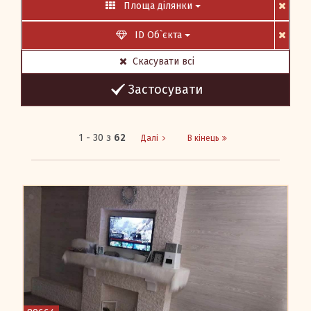
Площа ділянки
Вхід/Реєстрація
ID Об`єкта
Скасувати всі
Застосувати
1 - 30 з
62
Далі
В кінець
Гарний будинок на В.Балці із укриттям
Продам будинок 150 кв.м., 1.5-поверховий, розташований
за 5 хвилин від Центру на машині. Будинок у хорошому районі
- В.Балка (початок), в районі ЗШО2. Будинок добротний, на
потужному фундаменті. Зручне планування: 1 поверх - 3
кімнати + вітальня + ванна кімната + котельня. Нові вікна,
двері, підлога - стяжка, автономне опалення. У двох кімнатах
євроремонт. Меблі присутні. Кухня на замовлення нова.
Підлоги та стіни підготовані до завершення. Є котельня
(твердопаливний котел), лазня, літня кухня, свердловина,