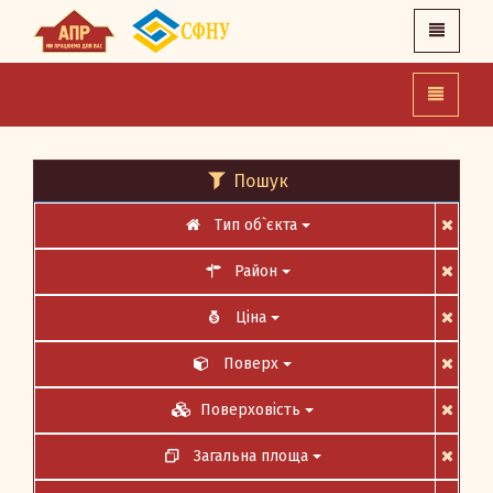
Пошук
X
Тип об`єкта
Головна
Район
Про нас
Ціна
Новини
Поверх
Контакти
Поверховість
APR.IN.UA
Загальна площа
SFNU.UA