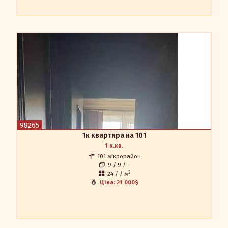
1к квартира на 101
Приватизована однокімнатна квартира у гуртожитку
(загальний балкон на поверсі), вулиця Попова (біла магазинів
Епіцентр та Велмарт) на 9 поверсі. Загальна площа 24,5 м.кв
Квартира утеплена, з меблями та побутовою технікою
(бойлер, кондиціонер, холодильник, електро плита). В цілому
придатна для проживання.
Мегадом
98265
Наталія 0504521275
1к квартира на 101
0684521275
1 к.кв.
apr.in.ua@gmail.com
101 мікрорайон
9 / 9 / -
2
24 / / м
Ціна: 21 000$