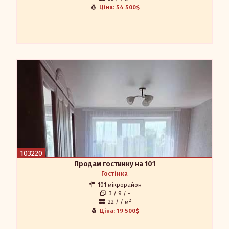
Ціна: 54 500$
Продам гостинку на 101
Продам гостинку на 101, після ремонта, сан. вузол
суміщений.
Мегадом
Наталія 0504521275
0684521275
apr.in.ua@gmail.com
103220
Продам гостинку на 101
Гостінка
101 мікрорайон
3 / 9 / -
2
22 / / м
Ціна: 19 500$