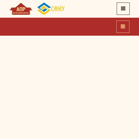
X
Головна
Про нас
Новини
Контакти
APR.IN.UA
SFNU.UA