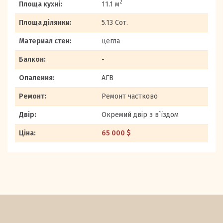
2
Площа кухні:
11.1 м
Площа ділянки:
5.13 Сот.
Материал стен:
цегла
Балкон:
-
Опалення:
АГВ
Ремонт:
Ремонт частково
Двір:
Окремий двір з в`їздом
Ціна:
65 000 $