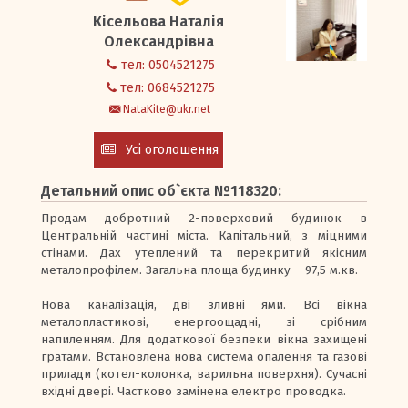
Кісельова Наталія
Вхід/Реєстрація
Олександрівна
тел: 0504521275
тел: 0684521275
NataKite@ukr.net
Усі оголошення
Детальний опис об`єкта №118320:
Продам добротний 2-поверховий будинок в
Центральній частині міста. Капітальний, з міцними
стінами. Дах утеплений та перекритий якісним
металопрофілем. Загальна площа будинку – 97,5 м.кв.
Нова каналізація, дві зливні ями. Всі вікна
металопластикові, енергоощадні, зі срібним
напиленням. Для додаткової безпеки вікна захищені
гратами. Встановлена нова система опалення та газові
прилади (котел-колонка, варильна поверхня). Сучасні
вхідні двері. Частково замінена електро проводка.