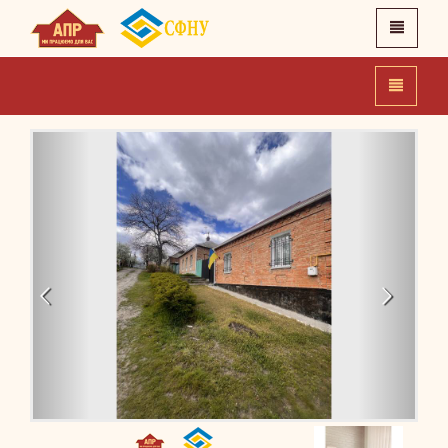
X
Головна
Про нас
Новини
Контакти
APR.IN.UA
SFNU.UA