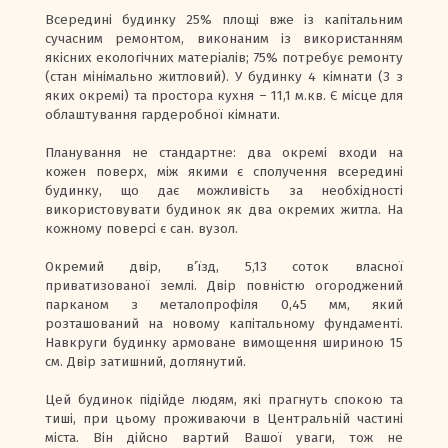
Всередині будинку 25% площі вже із капітальним
сучасним ремонтом, виконаним із використанням
якісних екологічних матеріалів; 75% потребує ремонту
(стан мінімально житловий). У будинку 4 кімнати (3 з
яких окремі) та простора кухня – 11,1 м.кв. Є місце для
облаштування гардеробної кімнати.
Планування не стандартне: два окремі входи на
кожен поверх, між якими є сполучення всередині
будинку, що дає можливість за необхідності
використовувати будинок як два окремих житла. На
кожному поверсі є сан. вузол.
Окремий двір, в’їзд, 5,13 соток власної
приватизованої землі. Двір повністю огороджений
парканом з металопрофіля 0,45 мм, який
розташований на новому капітальному фундаменті.
Навкруги будинку армоване вимощення шириною 15
см. Двір затишний, доглянутий.
Цей будинок підійде людям, які прагнуть спокою та
тиші, при цьому проживаючи в Центральній частині
міста. Він дійсно вартий Вашої уваги, тож не