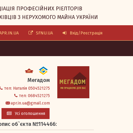
ІАЦІЯ ПРОФЕСІЙНИХ РІЕЛТОРІВ
ХІВЦІВ З НЕРУХОМОГО МАЙНА УКРАЇНИ
PR.IN.UA
SFNU.UA
Вхід/Реєстрація
Мегадом
тел: Наталія 0504521275
тел: 0684521275
apr.in.ua@gmail.com
Усі оголошення
опис об`єкта №114466: