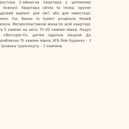
ростора 3-кімнатна квартира у цегляному
 поверсі. Квартира світла та тепла, зручне
удовий варіант для сім’ї або для інвестиції.
нок. Газ. Ванна та туалет роздільні. Новий
лкон. Металопластикові вікна по всій квартирі.
а 5 хвилин на авто, 15–20 хвилин пішки. Поруч
 «Вікторія-П», дитячі садочки, лікарня. До
иблизно 15 хвилин пішки, АТБ біля будинку - 3
 Зупинка транспорту - 3 хвилини.