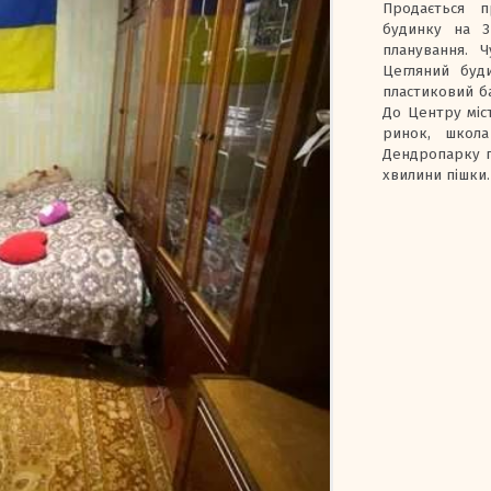
Продається п
будинку на 3
планування. Ч
Цегляний буди
пластиковий ба
До Центру міст
ринок, школа
Дендропарку пр
хвилини пішки.