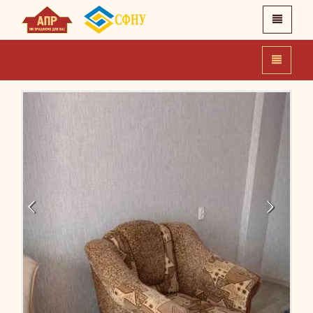
X
Головна
Про нас
Новини
Контакти
APR.IN.UA
SFNU.UA