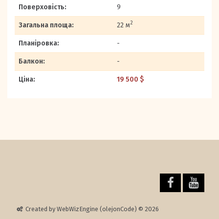
Поверховість:
9
2
Загальна площа:
22 м
Планіровка:
-
Балкон:
-
Ціна:
19 500 $
Created by WebWizEngine (olejonCode) © 2026