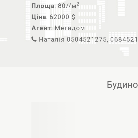
2
Площа
: 80//м
Ціна
: 62000 $
Агент
: Мегадом
Наталія 0504521275, 068452
Будино