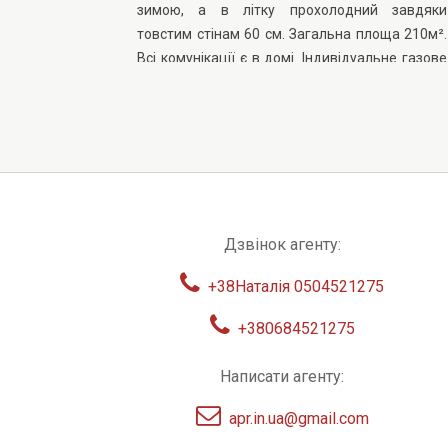
зимою, а в літку прохолодний завдяки
товстим стінам 60 см. Загальна площа 210м².
Всі комунікації є в домі. Індивідуальне газове
опалення, свій колодязь, вода проведена в
будинок, 2-поверховий погріб глибиною. 5 м. Є
клодава для інструментів, баня, зливна яма.
Великий сад, 20 соток землі, є літній душ,
туалет. Є можливість побудувати 3-й поверх.
Можливий торг.
Дзвінок агенту:
+38Наталія 0504521275
+380684521275
Написати агенту:
apr.in.ua@gmail.com