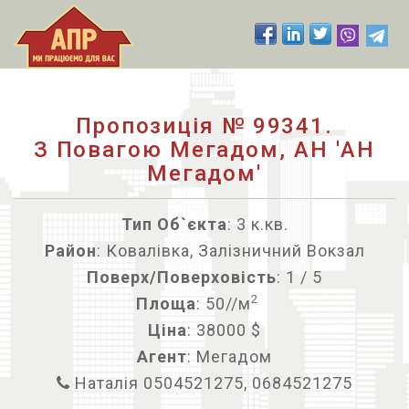
Пропозиція № 99341.
З Повагою Мегадом, АН 'АН
Мегадом'
Тип Об`єкта
: 3 к.кв.
Район
: Ковалівка, Залізничний Вокзал
Поверх/Поверховість
: 1 / 5
2
Площа
: 50//м
Ціна
: 38000 $
Агент
: Мегадом
Наталія 0504521275, 0684521275