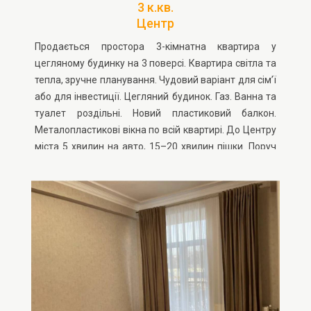
3 к.кв.
Центр
Продається простора 3-кімнатна квартира у
цегляному будинку на 3 поверсі. Квартира світла та
тепла, зручне планування. Чудовий варіант для сім’ї
або для інвестиції. Цегляний будинок. Газ. Ванна та
туалет роздільні. Новий пластиковий балкон.
Металопластикові вікна по всій квартирі. До Центру
міста 5 хвилин на авто, 15–20 хвилин пішки. Поруч
ринок, школа «Вікторія-П», дитячі садочки, лікарня.
До Дендропарку приблизно 15 хвилин пішки, АТБ
біля будинку - 3 хвилини пішки. Зупинка транспорту -
3 хвилини.