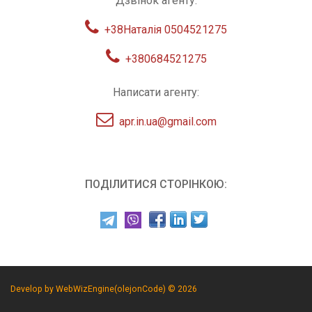
Дзвінок агенту:
+38Наталія 0504521275
+380684521275
Написати агенту:
apr.in.ua@gmail.com
ПОДІЛИТИСЯ СТОРІНКОЮ:
Develop by WebWizEngine(olejonCode) © 2026