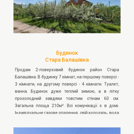
Будинок
Стара Балашівка
Продам 2-поверховий будинок район Стара
Балашівка. В будинку 7 кімнат, на першому поверсі -
3 кімнати, на другому поверсі - 4 кімнати. Туалет,
ванна. Будинок дуже теплий зимою, а в літку
прохолодний завдяки товстим стінам 60 см.
Загальна площа 210м². Всі комунікації є в домі.
Індивідуальне газове опалення, свій колодязь, вода
проведена в будинок, 2-поверховий погріб
глибиною. 5 м. Є клодава для інструментів, баня,