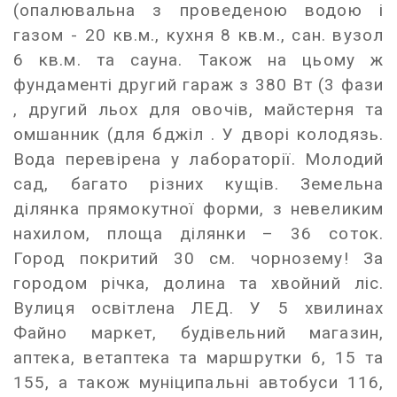
(опалювальна з проведеною водою і
газом - 20 кв.м., кухня 8 кв.м., сан. вузол
6 кв.м. та сауна. Також на цьому ж
фундаменті другий гараж з 380 Вт (3 фази
, другий льох для овочів, майстерня та
омшанник (для бджіл . У дворі колодязь.
Вода перевірена у лабораторії. Молодий
сад, багато різних кущів. Земельна
ділянка прямокутної форми, з невеликим
нахилом, площа ділянки – 36 соток.
Город покритий 30 см. чорнозему! За
городом річка, долина та хвойний ліс.
Вулиця освітлена ЛЕД. У 5 хвилинах
Файно маркет, будівельний магазин,
аптека, ветаптека та маршрутки 6, 15 та
155, а також муніципальні автобуси 116,