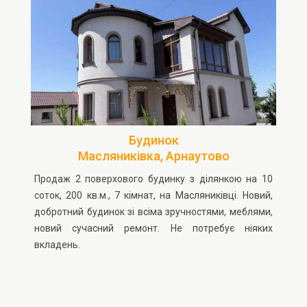
зливна яма. Великий сад, 20 соток землі, є літній
душ, туалет. Є можливість побудувати 3-й поверх.
Можливий торг.
Будинок
Масляниківка, Арнаутово
Продаж 2 поверхового будинку з ділянкою на 10
соток, 200 кв.м., 7 кімнат, на Масляниківці. Новий,
добротний будинок зі всіма зручностями, меблями,
новий сучасний ремонт. Не потребує ніяких
вкладень.