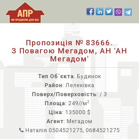
Пропозиція № 83666.
З Повагою Мегадом, АН 'АН
Мегадом'
Тип Об`єкта
: Будинок
Район
: Лелеківка
Поверх/Поверховість
: / 3
2
Площа
: 249//м
Ціна
: 135000 $
Агент
: Мегадом
Наталія 0504521275, 0684521275