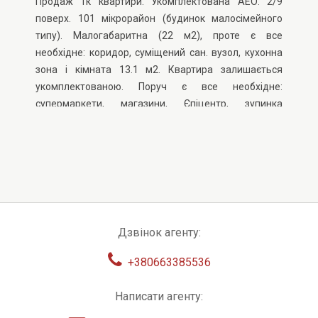
Продаж 1к квартири. Укомплектована АЕО. 2/9
поверх. 101 мікрорайон (будинок малосімейного
типу). Малогабаритна (22 м2), проте є все
необхідне: коридор, суміщений сан. вузол, кухонна
зона і кімната 13.1 м2. Квартира залишається
укомплектованою. Поруч є все необхідне:
супермаркети, магазини, Єпіцентр, зупинка
громадського транспорту. Документи готові до
угоди.
Дзвінок агенту:
+380663385536
Написати агенту: