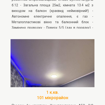
б.12 - Загальна площа 25м2, кімната 13.4 м2 з
виходом на балкон (краєвид неймовірний!) -
Автономне електричне опалення, є газ -
Металопластикові вікно та балконний блок -
Замінено проводку - Поверх 5/5 (дах в порядку) -
Квартира не кутова, будинок цегляний - Готові до
продажу по державній програмі Зручна локація:
поруч школа, супермаркети, аптека, зупинка
громадського транспорту. Дзвоніть, поїдемо
дивитись
1 к.кв.
101 мікрорайон