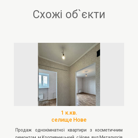
Схожі об`єкти
1 к.кв.
селище Нове
Продаж однокімнатної квартири з косметичним
ремонтом м.Кропивницький с.Нове вул.Металургів