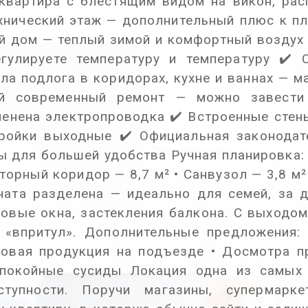
квартира с блестящим видом на викон, рас
ехнический этаж — дополнительный плюс к пл
й дом — теплый зимой и комфортный воздух
гулируете температуру и температуру ✔️ 
пла подлога в коридорах, кухне и ваннах — 
й современный ремонт — можно завести
енена электропроводка ✔️ Встроенные стен
ройки выходные ✔️ Официальная законодат
 для большей удобства Ручная планировка: 
сторный коридор — 8,7 м² • Санвузол — 3,8 м
мната разделена — идеально для семей, за д
овые окна, застекления балкона. С выходо
 «впритул». Дополнительные предложения:
овая продукция на подъезде • Досмотра пр
Спокойные сусиды Локация одна из самых
ступности. Поручи магазины, супермарк