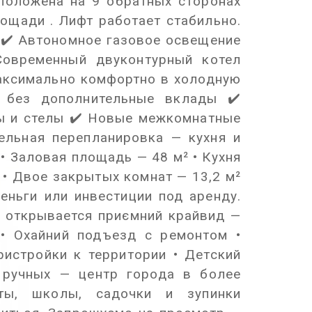
положена на 9 обратных сторонах
ощади . Лифт работает стабильно.
 ✔️ Автономное газовое освещение
Современный двуконтурный котел
максимально комфортно в холодную
 без дополнительные вклады ✔️
ы и стелы ✔️ Новые межкомнатные
ельная перепланировка — кухня и
• Заловая площадь — 48 м² • Кухня
² • Двое закрытых комнат — 13,2 м²
еньги или инвестиции под аренду.
м открывается приємний крайвид —
 • Охайний подъезд с ремонтом •
истройки к территории • Детский
 ручных — центр города в более
еты, школы, садочки и зупинки