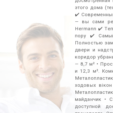
досмотренная 
этого дома (т
✔️ Современны
— вы сами ре
Hermann ✔️ Те
пору ✔️ Самы
Полностью зам
двери и надст
коридор убраны
— 8,7 м² • Про
и 12,3 м². Ко
Металопластик
ходовых вікон
Металопластик
майданчик • 
доступной до