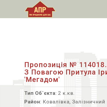
Пропозиція № 114018
З Повагою Притула Ір
'Мегадом'
Тип Об`єкта
: 2 к.кв.
Район
: Ковалівка, Залізничний