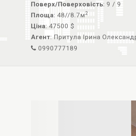
Поверх/Поверховість
: 9 / 9
2
Площа
: 48//8.7м
Ціна
: 47500 $
Агент
: Притула Ірина Олександ
0990777189