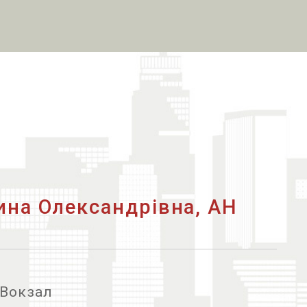
.
ина Олександрівна, АН
 Вокзал