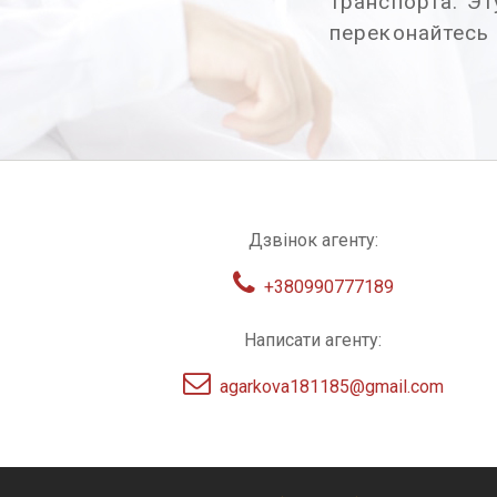
транспорта. Э
переконайтесь
Дзвінок агенту:
+380990777189
Написати агенту:
agarkova181185@gmail.com