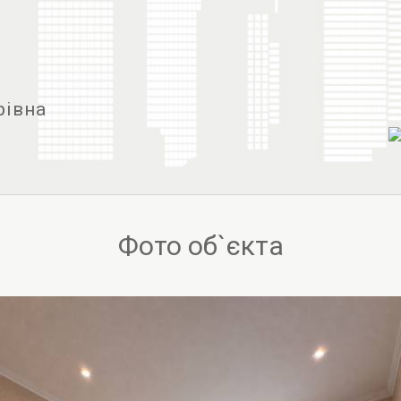
рівна
Фото об`єкта